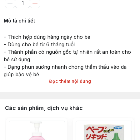
Mô tả chi tiết
- Thích hợp dùng hàng ngày cho bé
- Dùng cho bé từ 6 tháng tuổi
- Thành phần có nguồn gốc tự nhiên rất an toàn cho
bé sử dụng
- Dạng phun sương nhanh chóng thẩm thấu vào da
giúp bảo vệ bé
Đọc thêm nội dung
- Thành phần có độ pH trung tính giúp bảo vệ làn da
của bé
- Mùi đào tự nhiên thơm mát
- Sản xuất và nhập khẩu từ Nhật Bản
Các sản phẩm, dịch vụ khác
- Dung tích: 200ml