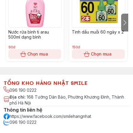
Nước rửa bình ti arau
Tinh dầu muỗi 60 ngày x 2
500ml dạng bình
90đ
150đ
Chọn mua
Chọn mua
TỔNG KHO HÀNG NHẬT SMILE
096 190 0222
Địa chỉ
:
168 Tưởng Dân Bảo, Phường Khương Đình, Thành
phố Hà Nội
Thông tin liên hệ
https://www.facebook.com/smilehangnhat
096 190 0222