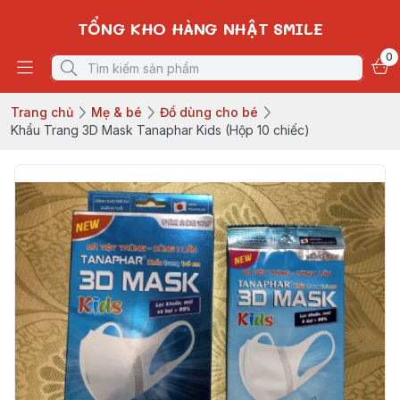
TỔNG KHO HÀNG NHẬT SMILE
0
Trang chủ
Mẹ & bé
Đồ dùng cho bé
Khẩu Trang 3D Mask Tanaphar Kids (Hộp 10 chiếc)