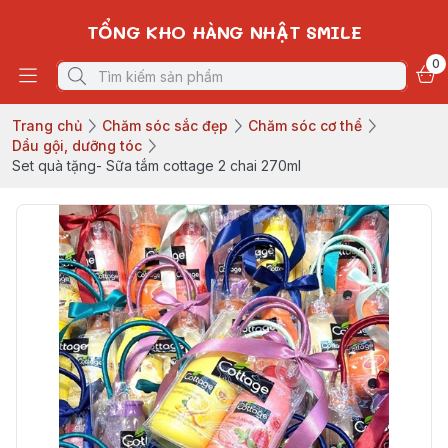
TỔNG KHO HÀNG NHẬT SMILE
0
Trang chủ
Chăm sóc sắc đẹp
Chăm sóc cơ thể
Dầu gội, dưỡng tóc
Set quà tặng- Sữa tắm cottage 2 chai 270ml