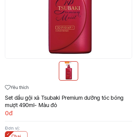
Yêu thích
Set dầu gội xả Tsubaki Premium dưỡng tóc bóng
mượt 490ml- Màu đỏ
0đ
Đơn vị
:
Chai