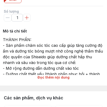
Số lượng
Mô tả chi tiết
THÀNH PHẦN:
- Sản phẩm chăm sóc tóc cao cấp giúp tăng cường độ
ẩm và dưỡng tóc bóng mượt nhờ công nghệ thẩm thấu
độc quyền của Shiseido giúp dưỡng chất hấp thu
nhanh và sâu vào trong tóc qua cơ chế:
- Mở rộng đường dẫn dưỡng chất vào tóc
- Dưỡng chất thiết yếu (thành phần phục hồi + thành
Đọc thêm nội dung
phần nuôi tóc bóng mượt) dễ dàng di chuyển và thấm
sâu vào biểu bì tóc.
- Thành phần Dual Amino Acid giúp khép và khoác
chặt dưỡng chất nuôi dưỡng bên trong tóc.
Các sản phẩm, dịch vụ khác
- Mùi hương hoa và quả mọng trẻ trung sang trọng