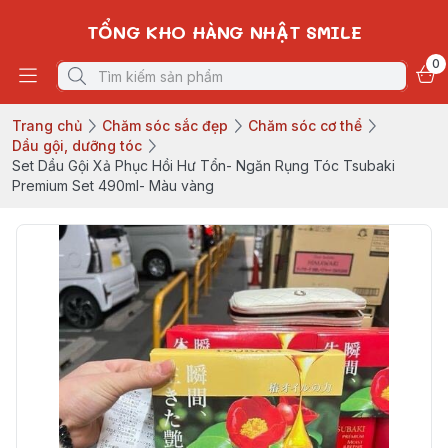
TỔNG KHO HÀNG NHẬT SMILE
0
Trang chủ
Chăm sóc sắc đẹp
Chăm sóc cơ thể
Dầu gội, dưỡng tóc
Set Dầu Gội Xả Phục Hồi Hư Tổn- Ngăn Rụng Tóc Tsubaki
Premium Set 490ml- Màu vàng