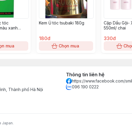
c tóc
Kem Ủ tóc tsubaki 180g
Cặp Dầu Gội- 
màu xanh
550ml/ chai
180đ
330đ
ọn mua
Chọn mua
Chọ
Thông tin liên hệ
https://www.facebook.com/smi
096 190 0222
nh, Thành phố Hà Nội
e Japan.