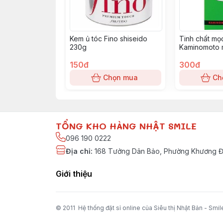
Kem ủ tóc Fino shiseido
Tinh chất mọ
230g
Kaminomoto 
200ml
150đ
300đ
Chọn mua
Ch
TỔNG KHO HÀNG NHẬT SMILE
096 190 0222
Địa chỉ
:
168 Tưởng Dân Bảo, Phường Khương Đì
Giới thiệu
© 2011 Hệ thống đặt sỉ online của Siêu thị Nhật Bản - Smil