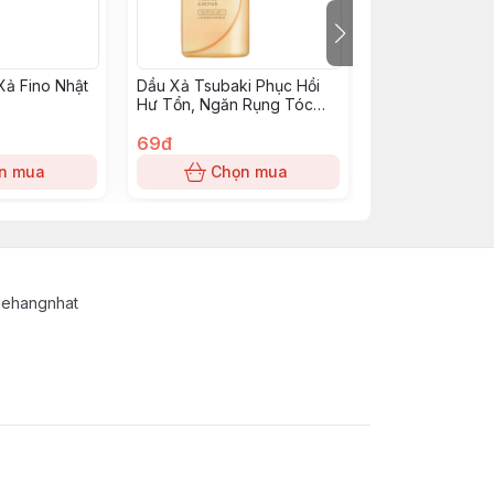
Xả Fino Nhật
Dầu Xả Tsubaki Phục Hồi
Tinh dầu mọc t
Hư Tổn, Ngăn Rụng Tóc
dược Sato 30ml
Premium Repair Conditioner
490ml
69đ
85đ
n mua
Chọn mua
Chọn
lehangnhat