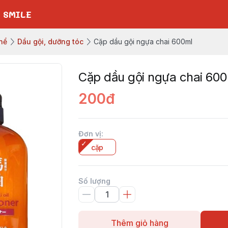
 SMILE
hể
Dầu gội, dưỡng tóc
Cặp dầu gội ngựa chai 600ml
Cặp dầu gội ngựa chai 60
200đ
Đơn vị
:
cặp
Số lượng
Thêm giỏ hàng