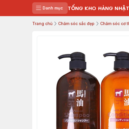
TỔNG KHO HÀNG NHẬT
Danh mục
Trang chủ
Chăm sóc sắc đẹp
Chăm sóc cơ t