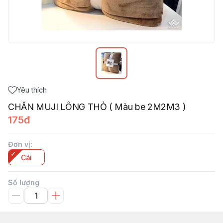
Yêu thích
CHĂN MUJI LÔNG THỎ ( Màu be 2M2M3 )
175đ
Đơn vị
:
Cái
Số lượng