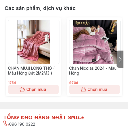
Các sản phẩm, dịch vụ khác
CHĂN MUJI LÔNG THỎ (
Chăn Nicolas 2024 - Màu
Màu Hồng Đất 2M2M3 )
Hồng
175đ
970đ
Chọn mua
Chọn mua
TỔNG KHO HÀNG NHẬT SMILE
096 190 0222