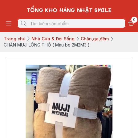
TỔNG KHO HÀNG NHẬT SMILE
0
Trang chủ
Nhà Cửa & Đời Sống
Chăn,ga,đệm
CHĂN MUJI LÔNG THỎ ( Màu be 2M2M3 )