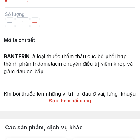
Số lượng
Mô tả chi tiết
BANTERIN
là loại thuốc thẩm thấu cục bộ phối hợp
thành phần Indometacin chuyên điều trị viêm khớp và
giảm đau cơ bắp.
Khi bôi thuốc lên những vị trí bị đau ở vai, lưng, khuỷu
Đọc thêm nội dung
tay, đầu gối, tay chân.v.v.., thành phần Indometacin
trong thuốc sẽ thẩm thẩu liên tục, làm giảm cơn đau từ
vùng nhiễm bệnh ra xung quanh.
Các sản phẩm, dịch vụ khác
Ngoài ra, thuốc được chứa trong loại tuyt xếp tầng,