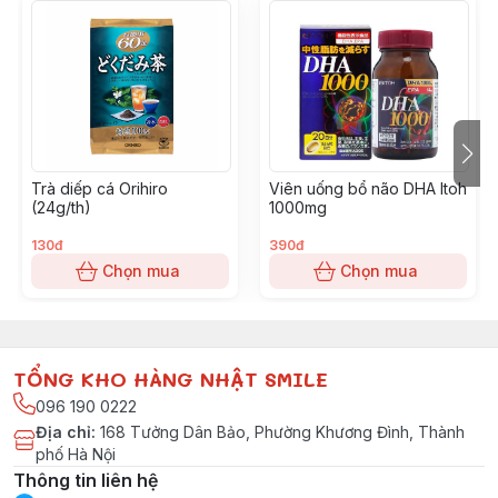
giúp bơm thuốc ra dễ dàng và dễ sử dụng đến hết.
Chú ‎ý khi sử dụng:
Sử dụng không theo hướng dẫn dễ làm trầm trọng
Trà diếp cá Orihiro
Viên uống bổ não DHA Itoh
chứng bệnh, và hay xảy ra biến chứng.
(24g/th)
1000mg
130đ
390đ
Chọn mua
Chọn mua
1. Không sử dụng lại cho những người sau:
- Người bị dị ứng với thành phần của thuốc.
TỔNG KHO HÀNG NHẬT SMILE
096 190 0222
Địa chỉ
:
168 Tưởng Dân Bảo, Phường Khương Đình, Thành
- Người có tiền sử bệnh hen xuyễn.
phố Hà Nội
Thông tin liên hệ