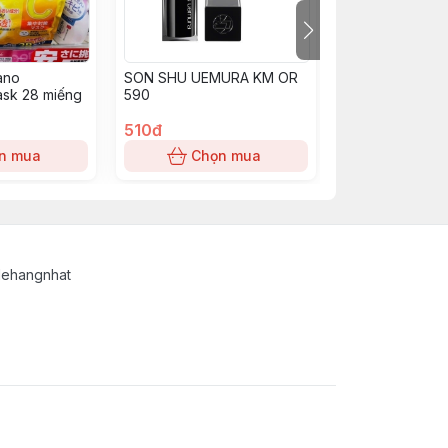
ano
SON SHU UEMURA KM OR
Son kem Shu K
ask 28 miếng
590
510đ
450đ
n mua
Chọn mua
Chọn
lehangnhat