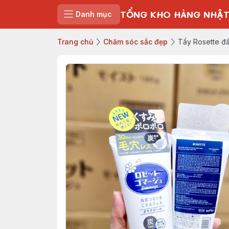
TỔNG KHO HÀNG NHẬT
Danh mục
Trang chủ
Chăm sóc sắc đẹp
Tẩy Rosette đ