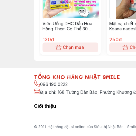
Viên Uống DHC Dầu Hoa
Mặt nạ chiết 
Hồng Thơm Cơ Thể 30
Keana nadesh
ngày
170g
130đ
250đ
Chọn mua
Ch
TỔNG KHO HÀNG NHẬT SMILE
096 190 0222
Địa chỉ
:
168 Tưởng Dân Bảo, Phường Khương Đì
Giới thiệu
© 2011 Hệ thống đặt sỉ online của Siêu thị Nhật Bản - Smil