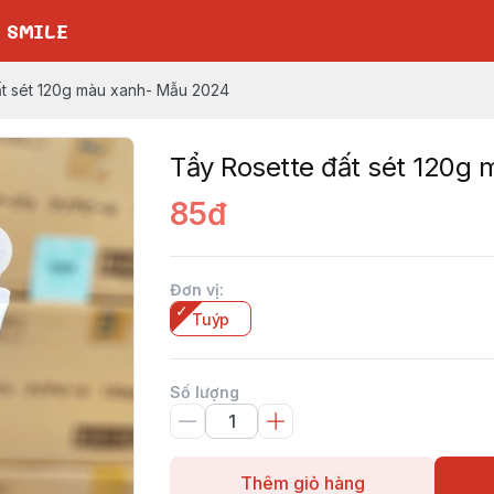
 SMILE
ất sét 120g màu xanh- Mẫu 2024
Tẩy Rosette đất sét 120g
85đ
Đơn vị
:
Tuýp
Số lượng
Thêm giỏ hàng