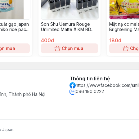
xuất gạo japan
Son Shu Uemura Rouge
Mặt nạ cc mel
iko rice pack
Unlimited Matte # KM RD
Brightening M
171
400đ
180đ
ọn mua
Chọn mua
Chọ
Thông tin liên hệ
https://www.facebook.com/smi
096 190 0222
nh, Thành phố Hà Nội
e Japan.