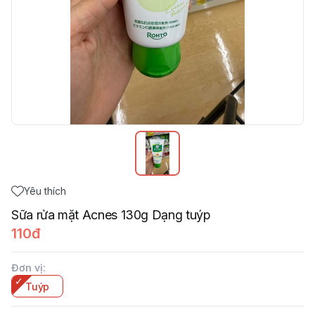
Yêu thích
Sữa rửa mặt Acnes 130g Dạng tuýp
110đ
Đơn vị
:
Tuýp