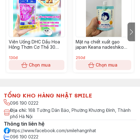
- Rửa sạch bụi bẩn, ngăn ngừa sự hình thành mụn.
- Bổ sung vitamin C và E làm da trắng sáng, mịn màng.
- Tăng độ đàn hồi cho da
- Làm giảm thâm, nám, tăng cường độ đàn hồi cho làn
da.
Viên Uống DHC Dầu Hoa
Mặt nạ chiết xuất gạo
- Dành cho mọi loại da: da thường. da nhờn, mụn và da
Hồng Thơm Cơ Thể 30
japan Keana nadeshiko
hỗn hợp
ngày
rice pack 170g
Cách dùng: Sữa rửa mặt
130đ
250đ
Làm ướt mặt, lấy một lượng kem vừa đủ, tạo bọt và
Chọn mua
Chọn mua
thoa nhẹ nhàng lên da mặt. Massage da khoảng 30
giây đến 1 phút. Rửa sạch lại với nước.
TỔNG KHO HÀNG NHẬT SMILE
096 190 0222
Địa chỉ
:
168 Tưởng Dân Bảo, Phường Khương Đình, Thành
phố Hà Nội
Thông tin liên hệ
https://www.facebook.com/smilehangnhat
096 190 0222