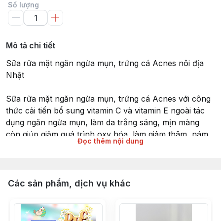
Số lượng
Mô tả chi tiết
Sữa rửa mặt ngăn ngừa mụn, trứng cá Acnes nôi địa
Nhật
Sữa rửa mặt ngăn ngừa mụn, trứng cá Acnes với công
thức cải tiến bổ sung vitamin C và vitamin E ngoài tác
dụng ngăn ngừa mụn, làm da trắng sáng, mịn màng
còn giúp giảm quá trình oxy hóa, làm giảm thâm, nám,
Đọc thêm nội dung
tăng cường độ đàn hồi cho bạn một làn da luôn khỏe
mạnh và sạch mụn.
Thành phần chính
- Water, Glycerin, Palmitic Acid, Butylene Glycol,
Các sản phẩm, dịch vụ khác
Polyethylene Glycol Monostearate, Myristic Acid…
Công dụng
- Giúp làm sạch mọi bụi bẩn, bã nhờn