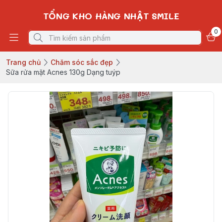
TỔNG KHO HÀNG NHẬT SMILE
0
Trang chủ
Chăm sóc sắc đẹp
Sữa rửa mặt Acnes 130g Dạng tuýp