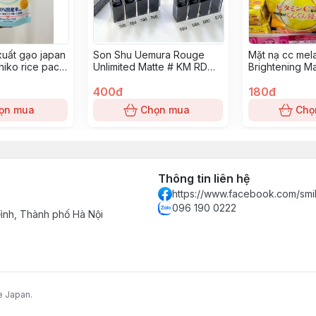
xuất gạo japan
Son Shu Uemura Rouge
Mặt nạ cc mel
iko rice pack
Unlimited Matte # KM RD
Brightening M
171
400đ
180đ
ọn mua
Chọn mua
Chọ
Thông tin liên hệ
https://www.facebook.com/smi
096 190 0222
nh, Thành phố Hà Nội
e Japan.