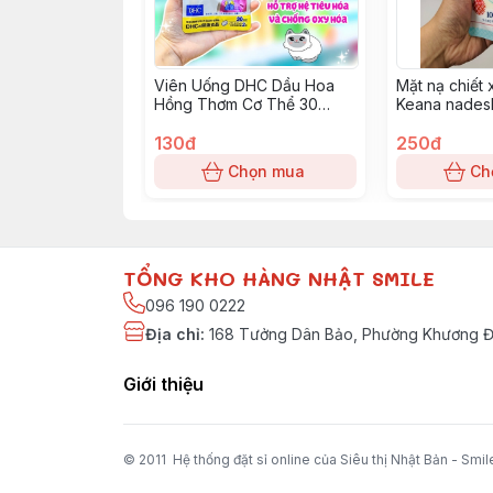
Viên Uống DHC Dầu Hoa
Mặt nạ chiết 
Hồng Thơm Cơ Thể 30
Keana nadesh
ngày
170g
130đ
250đ
Chọn mua
Ch
TỔNG KHO HÀNG NHẬT SMILE
096 190 0222
Địa chỉ
:
168 Tưởng Dân Bảo, Phường Khương Đì
Giới thiệu
© 2011 Hệ thống đặt sỉ online của Siêu thị Nhật Bản - Smil