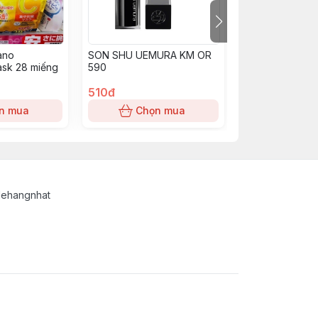
ano
SON SHU UEMURA KM OR
Son kem Shu K
ask 28 miếng
590
510đ
450đ
n mua
Chọn mua
Chọn
lehangnhat