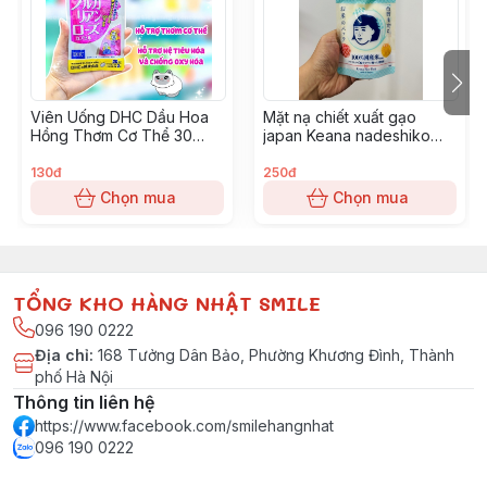
Viên Uống DHC Dầu Hoa
Mặt nạ chiết xuất gạo
Hồng Thơm Cơ Thể 30
japan Keana nadeshiko
ngày
rice pack 170g
130đ
250đ
Chọn mua
Chọn mua
TỔNG KHO HÀNG NHẬT SMILE
096 190 0222
Địa chỉ
:
168 Tưởng Dân Bảo, Phường Khương Đình, Thành
phố Hà Nội
Thông tin liên hệ
https://www.facebook.com/smilehangnhat
096 190 0222