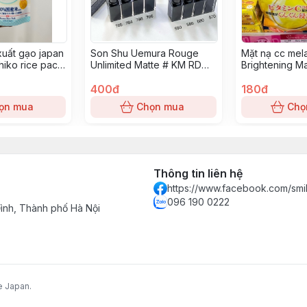
xuất gạo japan
Son Shu Uemura Rouge
Mặt nạ cc mel
iko rice pack
Unlimited Matte # KM RD
Brightening M
171
400đ
180đ
ọn mua
Chọn mua
Chọ
Thông tin liên hệ
https://www.facebook.com/smi
096 190 0222
nh, Thành phố Hà Nội
e Japan.