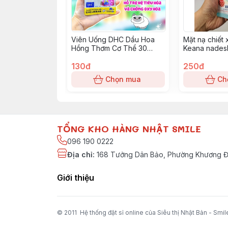
Viên Uống DHC Dầu Hoa
Mặt nạ chiết 
Hồng Thơm Cơ Thể 30
Keana nadesh
ngày
170g
130đ
250đ
Chọn mua
Ch
TỔNG KHO HÀNG NHẬT SMILE
096 190 0222
Địa chỉ
:
168 Tưởng Dân Bảo, Phường Khương Đì
Giới thiệu
© 2011 Hệ thống đặt sỉ online của Siêu thị Nhật Bản - Smil