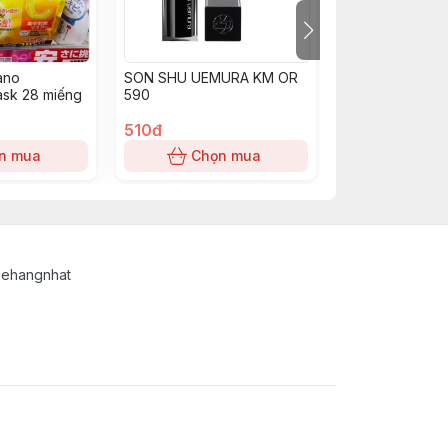
ano
SON SHU UEMURA KM OR
Son kem Shu K
ask 28 miếng
590
510đ
450đ
n mua
Chọn mua
Chọn
lehangnhat