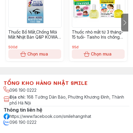
nhức mắt do thường xuyên phải sử dụng máy tính. Bên
cạnh đó Natri sulfate chondroitin giúp bảo vệ giác
mạc.
Với thành phần chính là vitamin B6, sản phẩm
Thuốc Bổ Mắt,Chống Mỏi
Thuốc nhỏ mắt từ 3 tháng-
Mắt Nhật Bản Q&P KOWA
15 tuổi- Taisho Iris chống
180 Viên
bức xạ máy tính, tivi, điện
thoại cho bé 14ml
500đ
95đ
Chọn mua
Chọn mua
TỔNG KHO HÀNG NHẬT SMILE
096 190 0222
Địa chỉ
:
168 Tưởng Dân Bảo, Phường Khương Đình, Thành
phố Hà Nội
Thông tin liên hệ
https://www.facebook.com/smilehangnhat
096 190 0222