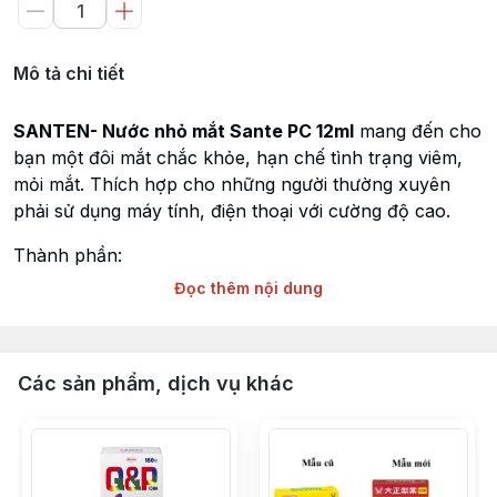
Mô tả chi tiết
SANTEN- Nước nhỏ mắt Sante PC 12ml
mang đến cho
bạn một đôi mắt chắc khỏe, hạn chế tình trạng viêm,
mỏi mắt. Thích hợp cho những người thường xuyên
phải sử dụng máy tính, điện thoại với cường độ cao.
Thành phần:
Đọc thêm nội dung
Vitamin B12, Natri chondroitin sulfat, Vitamin B6,
Neostigmine methyl sulfate, Taurin, Dipotassium
glycyrrhizinate, Chlorpheniramine maleate,
Tetrahydrozoline hydrochloride và các thành phần
Các sản phẩm, dịch vụ khác
khác.
Trong sản phẩm có chứa vitamin B2 giúp điều tiết thị
giác một cách tốt nhất, hạn chế tình trạng mỏi mắt,