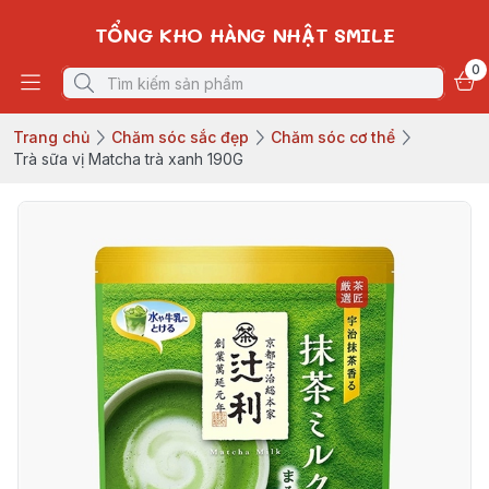
TỔNG KHO HÀNG NHẬT SMILE
0
Trang chủ
Chăm sóc sắc đẹp
Chăm sóc cơ thể
Trà sữa vị Matcha trà xanh 190G