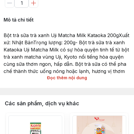
Mô tả chi tiết
Bột trà sữa trà xanh Uji Matcha Milk Kataoka 200gXuất
xứ: Nhật BảnTrọng lượng: 200g- Bột trà sữa trà xanh
Kataoka Uji Matcha Milk có sự hòa quyện tinh tế từ bột
trà xanh matcha vùng Uji, Kyoto nổi tiếng hòa quyện
cùng sữa thơm ngon, hấp dẫn. Bột trà sữa có thể pha
chế thành thức uống nóng hoặc lạnh, hương vị thơm
Đọc thêm nội dung
ngon.- Sử dụng sản phẩm giúp hỗ trợ ngăn ngừa ung
thư hiệu quả, giảm thiểu, tiêu diệt các gốc tự do trong
cơ thể.- Sản phẩm thúc đẩy hệ tiêu hóa, tăng cường
quá trình trao đổi chất trong cơ thể, giúp bạn ăn ngon
Các sản phẩm, dịch vụ khác
miệng hơn.-Hỗ trợ có quá trình giảm béo khi giảm thiểu
lượng cholesterol trong cơ thể, chống tăng cân, duy trì
vóc dáng thon gọn, săn chắc.- Làm chậm lại quá trình
lão hóa của da, cải thiện các nếp nhăn, giúp da luôn