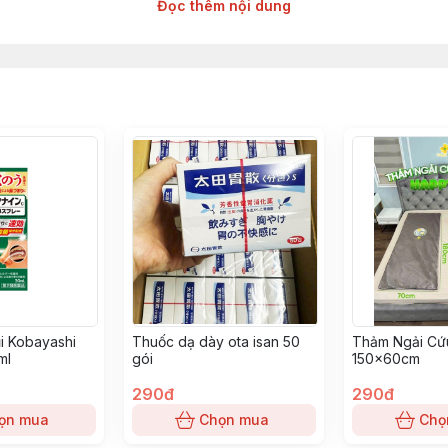
Đọc thêm nội dung
bán online lên bài luôn.
ật nội địa chính hãng
mile.vn
y:
https://zalo.me/g/dchaie867
8908252270
i Kobayashi
Thuốc dạ dày ota isan 50
Thảm Ngải Cứu
ml
gói
150x60cm
290đ
290đ
ọn mua
Chọn mua
Chọ