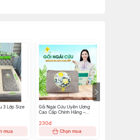
 3 Lớp Size
Gối Ngải Cứu Uyên Ương
Sữa Tắm Cool 
Cao Cấp Chính Hãng –
Mới
Happy Life
230đ
85đ
n mua
Chọn mua
Chọn