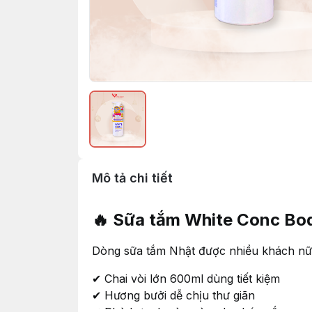
Mô tả chi tiết
🔥 Sữa tắm White Conc Bo
Dòng sữa tắm Nhật được nhiều khách nữ 
✔ Chai vòi lớn 600ml dùng tiết kiệm
✔ Hương bưởi dễ chịu thư giãn
✔ Phù hợp da xỉn màu, da cháy nắng