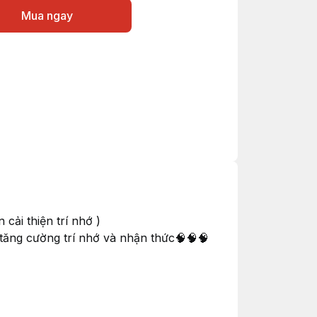
Mua ngay
cải thiện trí nhớ )
ăng cường trí nhớ và nhận thức🧠🧠🧠