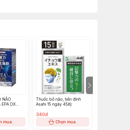
g bằng
ao
Ổ NÃO
Thuốc bổ não, tiền đình
Thuốc bổ não, t
 EPA DX
Asahi 15 ngày 45粒
Asahi 180粒(6
ÊN
340đ
1.010đ
n mua
Chọn mua
Chọn