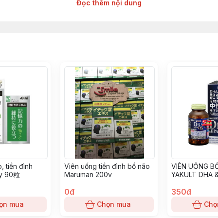
O DHA EPA GINKGO NOGUCHI:
Đọc thêm nội dung
o bộ khỏe mạnh, hoạt động tốt chức năng
hứng của rối loạn tiền đình, hoa mắt chóng mặt, mất thăn
 do máu lưu thông kém
 mẫn, giảm nguy cơ mắc bệnh Alzheimer
oạn mạch máu ngoại biên, chấn thương sọ não,...
ống trầm cảm cho những người làm việc trí óc cường độ c
hần kinh trước tác hại của gốc tự do và tuổi tác
ái hóa điểm vàng
mạch, phòng ngừa đột quỵ, tai biến
 tiền đình
Viên uống tiền đình bổ não
VIÊN UỐNG B
ày 90粒
Maruman 200v
YAKULT DHA &
900MG 210 VI
0đ
350đ
ọn mua
Chọn mua
Chọ