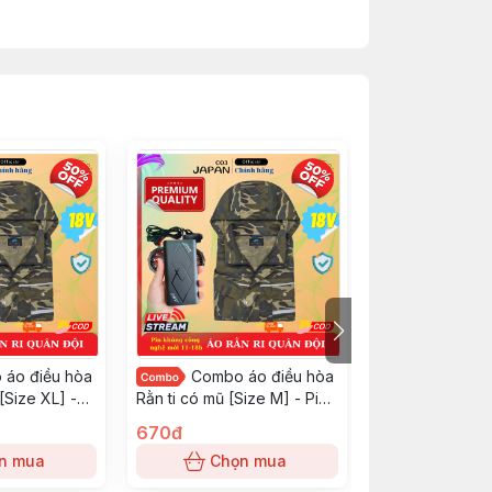
 quốc
áo điều hòa
Combo áo điều hòa
Combo F
[Size XL] -
Rằn ti có mũ [Size M] - Pin
hòa Ayuki 36.00
iếng
C03 11-18 tiếng
Size M #2026
774đ
670đ
630đ
n mua
Chọn mua
Chọn