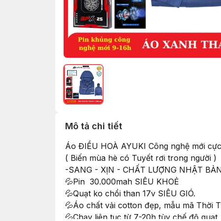
Mô tả chi tiết
Áo ĐIỀU HOÀ AYUKI Công nghệ mới cực 
( Biến mùa hè có Tuyết rơi trong người )
-SANG - XỊN - CHẤT LƯỢNG NHẬT BẢN
💦Pin 30.000mah SIÊU KHOẺ
💦Quạt ko chổi than 17v SIÊU GIÓ.
💦Áo chất vải cotton đẹp, mẫu mã Thời T
💦Chạy liên tục từ 7-20h tùy chế độ quạt