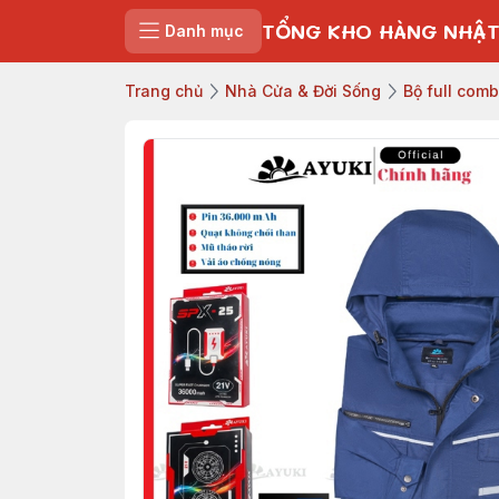
TỔNG KHO HÀNG NHẬT
Danh mục
Trang chủ
Nhà Cửa & Đời Sống
Bộ full com