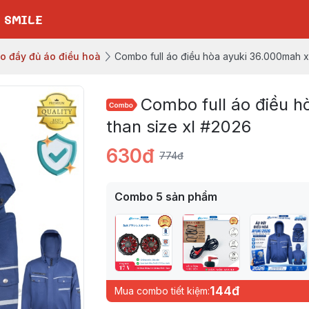
 SMILE
bo đầy đủ áo điều hoà
Combo full áo điều hòa ayuki 36.000mah x
Combo full áo điều 
than size xl #2026
630đ
774đ
Combo
5
sản phẩm
144đ
Mua combo tiết kiệm: