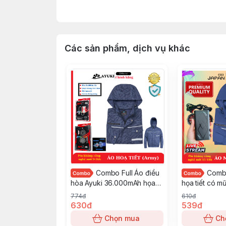
✅Free ship toàn quốc.
🚀 Bảo hành 1 năm nhận hàng kiểm tra hà
Tư vấn bán hàng/Sỉ/ctv : (ZALO)
Các sản phẩm, dịch vụ khác
Combo Full Áo điều
Combo
hòa Ayuki 36.000mAh họa
họa tiết có mũ
tiết Size XL #2026
C03 10-18 tiế
774đ
610đ
630đ
539đ
Chọn mua
Ch