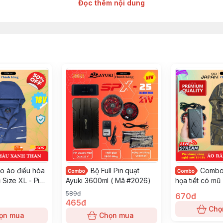
Đọc thêm nội dung
ng trước khi thanh toán tặng kèm 2 túi đá khô sỉ,lẻ toàn
 áo điều hòa
Bộ Full Pin quạt
Combo 
 Size XL - Pin
Ayuki 3600ml ( Mã #2026)
họa tiết có mũ 
ng
Pin C03 11-18 t
589đ
670đ
465đ
Chọ
ọn mua
Chọn mua