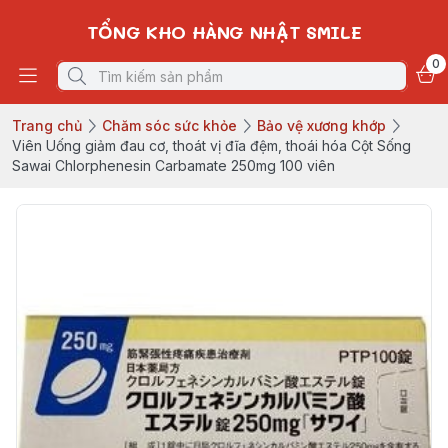
TỔNG KHO HÀNG NHẬT SMILE
0
Trang chủ
Chăm sóc sức khỏe
Bảo vệ xương khớp
Viên Uống giảm đau cơ, thoát vị đĩa đệm, thoái hóa Cột Sống
Sawai Chlorphenesin Carbamate 250mg 100 viên