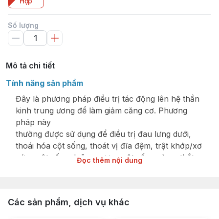
Hộp
Số lượng
Mô tả chi tiết
Tính năng sản phẩm
Đây là phương pháp điều trị tác động lên hệ thần
kinh trung ương để làm giảm căng cơ. Phương
pháp này
thường được sử dụng để điều trị đau lưng dưới,
thoái hóa cột sống, thoát vị đĩa đệm, trật khớp/xơ
cứng cột sống, loãng xương cột sống và co thắt
Đọc thêm nội dung
đau đớn liên quan đến hội chứng khớp cổ và
khớp vai.
Tác động làm giảm căng cơ.
Các sản phẩm, dịch vụ khác
Thường được sử dụng để điều trị đau lưng dưới,
thoái hóa cột sống, thoát vị đĩa đệm, trật khớp/xơ