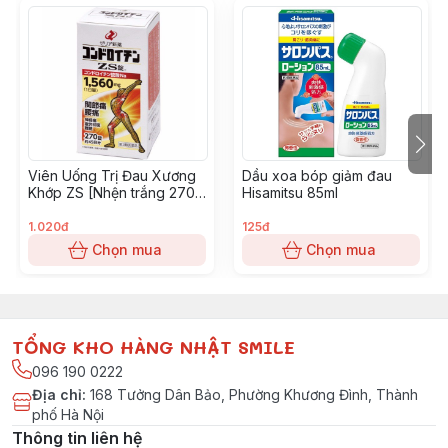
cứng cột sống, loãng xương cột sống và co thắt
đau đớn liên quan đến hội chứng khớp cổ và
khớp vai.
Thành phần
1 viên axit クロルフェネシンカルバミン axit エステ
ル (bí danh: Chứa axit カルバミン axit クロルフェネ
シン) 250mg.
Viên Uống Trị Đau Xương
Dầu xoa bóp giảm đau
Khớp ZS [Nhện trắng 270
Phụ gia: として, カルメロースCa, axit
Hisamitsu 85ml
viên]
tetrahydrofuran khan, axit セルロース tinh thể, ス
1.020đ
125đ
テアリン axit Mg,ヒドロキシプロピルセルロースを
Chọn mua
Chọn mua
chứa する.
Chỉ định
Các cơn co thắt đau đớn liên quan đến các rối
TỔNG KHO HÀNG NHẬT SMILE
loạn thể thao:
096 190 0222
Đau
lưng
dưới , thoái hóa cột sống, thoát vị đĩa
Địa chỉ
:
168 Tưởng Dân Bảo, Phường Khương Đình, Thành
đệm,
loạn sản/xơ cứng cột sống, loãng xương, hội
phố Hà Nội
chứng cổ-vai-cổ tay
Thông tin liên hệ