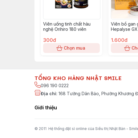
Viên uống tinh chất hàu
Viên bổ gan 
nghệ Orihiro 180 viên
Hepalyse GX
300đ
1.600đ
Chọn mua
Ch
TỔNG KHO HÀNG NHẬT SMILE
096 190 0222
Địa chỉ
:
168 Tưởng Dân Bảo, Phường Khương Đì
Giới thiệu
© 2011 Hệ thống đặt sỉ online của Siêu thị Nhật Bản - Smil