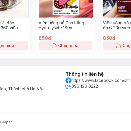
giải độc
Viên uống bổ Gan trắng
Viên uống bổ
 360 viên
Hydrolysate 180v
đỏ G 200 viên
850đ
850đ
ọn mua
Chọn mua
Chọ
Thông tin liên hệ
https://www.facebook.com/smi
096 190 0222
nh, Thành phố Hà Nội
e Japan.