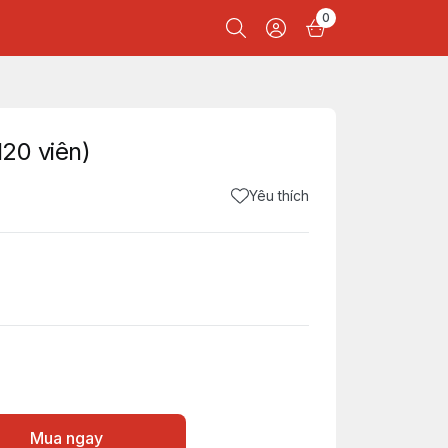
0
120 viên)
Yêu thích
Mua ngay