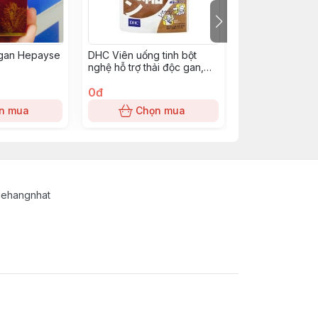
 gan Hepayse
DHC Viên uống tinh bột
Bổ Gan nước He
nghệ hỗ trợ thải độc gan,
set 10 chai x 50
giải rượu 60 ngày 120 viên
0đ
550đ
n mua
Chọn mua
Chọn
lehangnhat