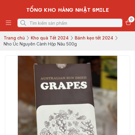
TỔNG KHO HÀNG NHẬT SMILE
0
Trang chủ
Kho quà Tết 2024
Bánh kẹo tết 2024
Nho Úc Nguyên Cành Hộp Nâu 500g