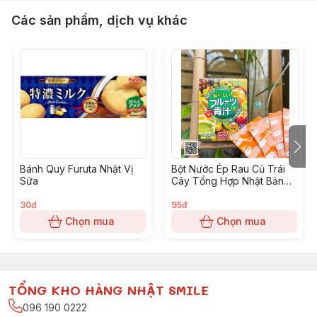
Các sản phẩm, dịch vụ khác
Bánh Quy Furuta Nhật Vị
Bột Nước Ép Rau Củ Trái
Sữa
Cây Tổng Hợp Nhật Bản
DX Hộp 24 Gói
30đ
95đ
Chọn mua
Chọn mua
TỔNG KHO HÀNG NHẬT SMILE
096 190 0222