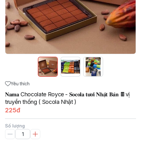
Yêu thích
𝐍𝐚𝐦𝐚 Chocolate Royce - 𝐒𝐨𝐜𝐨𝐥𝐚 𝐭𝐮̛𝐨̛𝐢 𝐍𝐡𝐚̣̂𝐭 𝐁𝐚̉𝐧 🍫vị
truyền thống ( Socola Nhật )
225đ
Số lượng