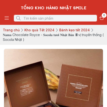
TỔNG KHO HÀNG NHẬT SMILE
0
Trang chủ
Kho quà Tết 2024
Bánh kẹo tết 2024
𝐍𝐚𝐦𝐚 Chocolate Royce - 𝐒𝐨𝐜𝐨𝐥𝐚 𝐭𝐮̛𝐨̛𝐢 𝐍𝐡𝐚̣̂𝐭 𝐁𝐚̉𝐧 🍫vị truyền thống (
Socola Nhật )