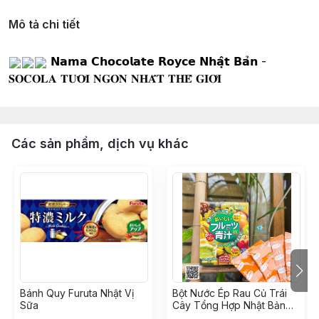
Mô tả chi tiết
 𝗡𝗮𝗺𝗮 𝗖𝗵𝗼𝗰𝗼𝗹𝗮𝘁𝗲 𝗥𝗼𝘆𝗰𝗲 𝗡𝗵𝗮̣̂𝘁 𝗕𝗮̉𝗻 - 
𝐒𝐎𝐂𝐎𝐋𝐀 𝐓𝐔̛𝐎̛𝐈 𝐍𝐆𝐎𝐍 𝐍𝐇𝐀̂́𝐓 𝐓𝐇𝐄̂́ 𝐆𝐈𝐎̛́𝐈 
Các sản phẩm, dịch vụ khác
Bánh Quy Furuta Nhật Vị
Bột Nước Ép Rau Củ Trái
Sữa
Cây Tổng Hợp Nhật Bản
DX Hộp 24 Gói