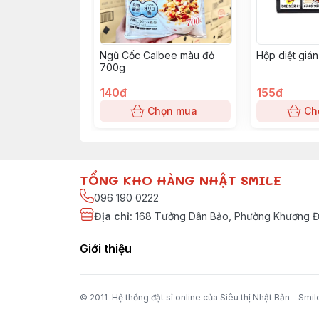
Ngũ Cốc Calbee màu đỏ
Hộp diệt gián
700g
140đ
155đ
Chọn mua
Ch
TỔNG KHO HÀNG NHẬT SMILE
096 190 0222
Địa chỉ
:
168 Tưởng Dân Bảo, Phường Khương Đì
Giới thiệu
© 2011 Hệ thống đặt sỉ online của Siêu thị Nhật Bản - Smil