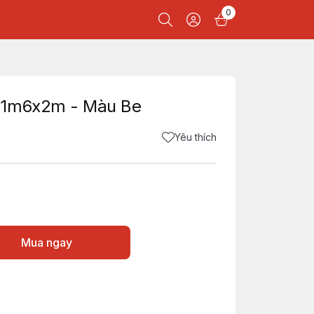
0
 1m6x2m - Màu Be
Yêu thích
Mua ngay