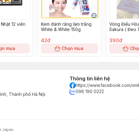
 Nhật 12 viên
Kem đánh răng làm trắng
Vòng Điều Hò
White & White 150g
Sakura ( Đeo 
42đ
390đ
ọn mua
Chọn mua
Chọ
Thông tin liên hệ
https://www.facebook.com/smi
096 190 0222
nh, Thành phố Hà Nội
e Japan.