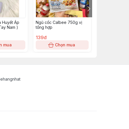
a Huyết Áp
Ngũ cốc Calbee 750g vị
Bột Ăn Dặm Wa
Tay Nam )
tổng hợp
Và Phô Mai 5 T
139đ
0đ
n mua
Chọn mua
Chọn
lehangnhat