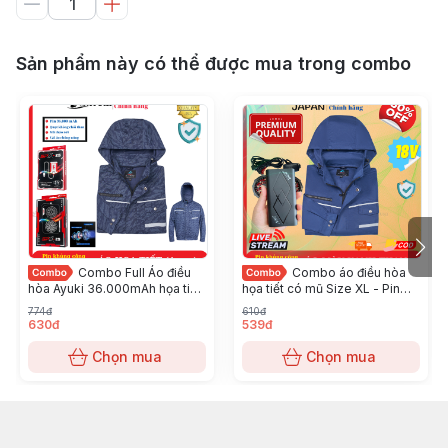
Sản phẩm này có thể được mua trong combo
Combo Full Áo điều
Combo áo điều hòa
hòa Ayuki 36.000mAh họa tiết
họa tiết có mũ Size XL - Pin
Size XL #2026
C03 10-18 tiếng
774đ
610đ
630đ
539đ
Chọn mua
Chọn mua