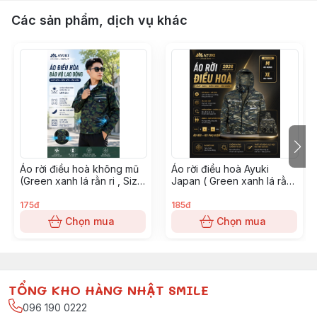
Các sản phẩm, dịch vụ khác
Áo rời điều hoà không mũ
Áo rời điều hoà Ayuki
(Green xanh lá rằn ri , Size
Japan ( Green xanh lá rằn
XL) - Ghixxl
ri , Size M)
175đ
185đ
Chọn mua
Chọn mua
TỔNG KHO HÀNG NHẬT SMILE
096 190 0222