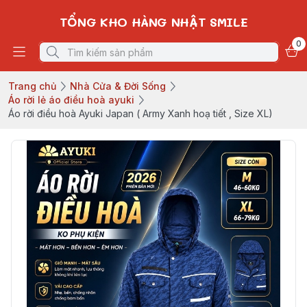
TỔNG KHO HÀNG NHẬT SMILE
0
Trang chủ
Nhà Cửa & Đời Sống
Áo rời lẻ áo điều hoà ayuki
Áo rời điều hoà Ayuki Japan ( Army Xanh hoạ tiết , Size XL)