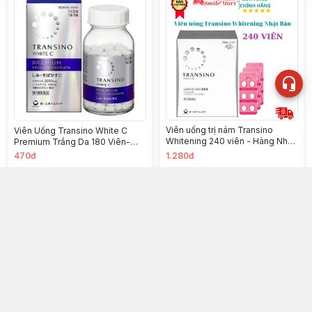
Viên uống trị nám Transino
Viên Uống Transino White C
Whitening 240 viên - Hàng Nhật
Premium Trắng Da 180 Viên-
nội địa (20h/th)
Mẫu Mới
470đ
1.280đ
Chọn mua
Chọn mua
TỔNG KHO HÀNG NHẬT SMILE
096 190 0222
Địa chỉ
:
168 Tưởng Dân Bảo, Phường Khương Đình, Thành
phố Hà Nội
Thông tin liên hệ