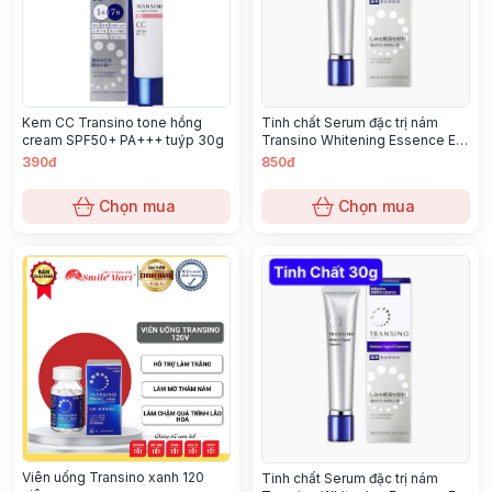
Kem CC Transino tone hồng
Tinh chất Serum đặc trị nám
cream SPF50+ PA+++ tuýp 30g
Transino Whitening Essence EX
50g - Hàng Nhật nội địa
390đ
850đ
Chọn mua
Chọn mua
Viên uống Transino xanh 120
Tinh chất Serum đặc trị nám