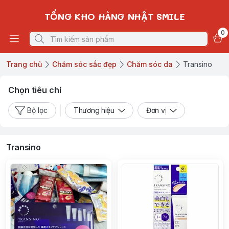
TỔNG KHO HÀNG NHẬT SMILE
0
Trang chủ
Chăm sóc sắc đẹp
Chăm sóc da
Transino
Chọn tiêu chí
Bộ lọc
Thương hiệu
Đơn vị
Transino