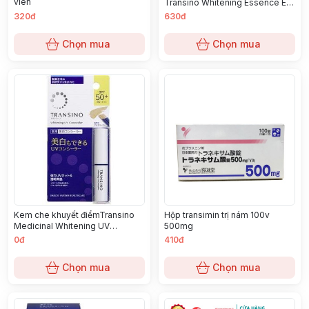
viên
Transino Whitening Essence EX
30g - Hàng Nhật nội địa
320đ
630đ
Chọn mua
Chọn mua
Kem che khuyết điểmTransino
Hộp transimin trị nám 100v
Medicinal Whitening UV
500mg
Concealer (2.5g)
0đ
410đ
Chọn mua
Chọn mua