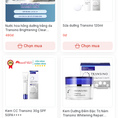
Sữa dưỡng Transino 120ml
Nước hoa hồng dưỡng trắng da
Transino Brightening Clear
Lotion Ex 150ml
480đ
0đ
Chọn mua
Chọn mua
Kem CC Transino 30g SPF
Kem Dưỡng Đêm Đặc Trị Nám
50PA++++
Transino Whitening Repair