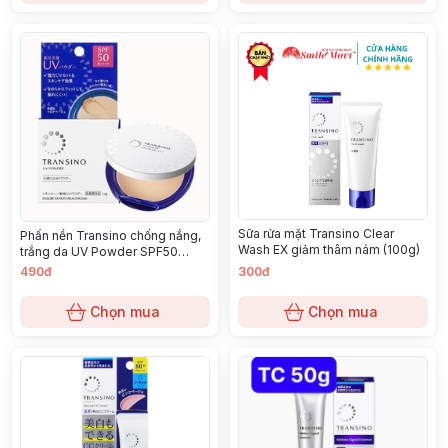
Sữa rửa mặt Transino Clear
Phấn nền Transino chống nắng,
Wash EX giảm thâm nám (100g)
trắng da UV Powder SPF50
PA++++
490đ
300đ
Chọn mua
Chọn mua