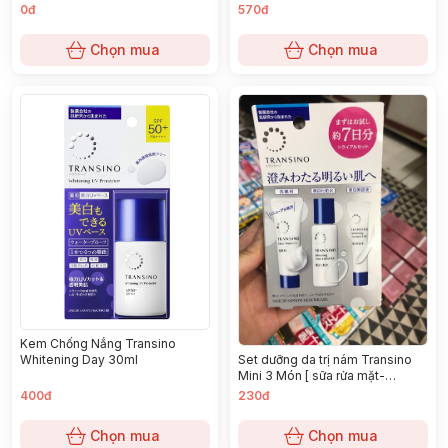
Cream EX 35g
0đ
570đ
Chọn mua
Chọn mua
Kem Chống Nắng Transino
Set dưỡng da trị nám Transino
Whitening Day 30ml
Mini 3 Món [ sữa rửa mặt-
Serum-Lotion]
400đ
230đ
Chọn mua
Chọn mua