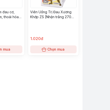
m đau cơ,
Viên Uống Trị Đau Xương
m, thoái hóa
Khớp ZS [Nhện trắng 270
i
viên]
 Carbamate
n
1.020đ
n mua
Chọn mua