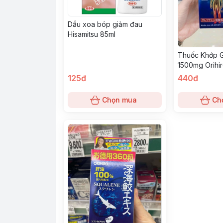
Dầu xoa bóp giảm đau
Hisamitsu 85ml
Thuốc Khớp G
1500mg Orihi
125đ
440đ
Chọn mua
Ch