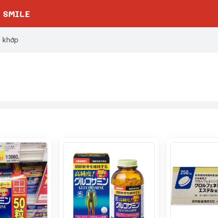
 SMILE
g khớp