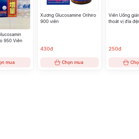
Xương Glucosamine Orihiro
Viên Uống giả
900 viên
thoát vị đĩa đệ
Cột Sống Sawa
Chlorphenesin
lucosamin
250mg 100 viê
ro 950 Viên
430đ
250đ
ọn mua
Chọn mua
Chọ