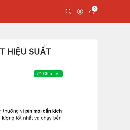
0
ẠT HIỆU SUẤT
Chia sẻ
nh thường vì
pin mới cần kích
g lượng tốt nhất và chạy bền