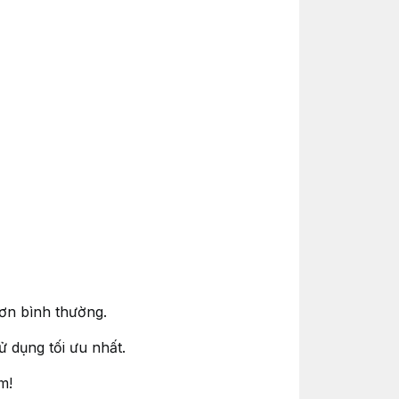
ơn bình thường.
ử dụng tối ưu nhất.
m!