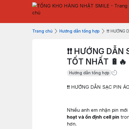
Trang chủ
Hướng dẫn tổng hợp
❗️❗️ HƯỚNG
❗️❗️ HƯỚNG DẪN
TỐT NHẤT 🔋🔥
Hướng dẫn tổng hợp
❗️❗️ HƯỚNG DẪN SẠC PIN 
Nhiều anh em nhận pin mới d
hoạt và ổn định cell pin
tron
hơn.