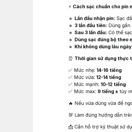
⚡
Cách sạc chuẩn cho pin m
🔹
Lần đầu nhận pin:
Sạc đầ
🔹
3 lần đầu tiên:
Dùng gần hế
🔹
Sau 3 lần đầu:
Có thể sạc
🔹
Dùng sạc đúng bộ theo 
🔹
Khi không dùng lâu ngày
⏰
Thời gian sử dụng thực 
✅ Mức nhẹ:
14-16 tiếng
✅ Mức vừa:
12-14 tiếng
✅ Mức mạnh:
10-12 tiếng
✅ Mức max:
9 tiếng ±
tùy m
🔥 Nếu vừa dùng vừa để ngo
💯 Làm đúng hướng dẫn trên,
📩 Cần hỗ trợ kỹ thuật sử 