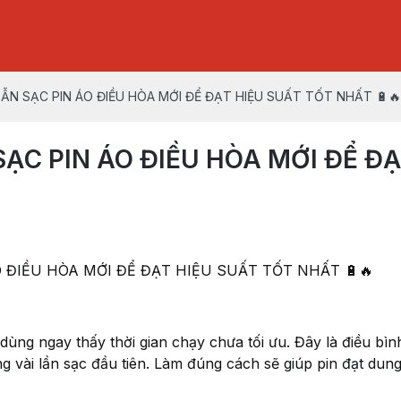
 DẪN SẠC PIN ÁO ĐIỀU HÒA MỚI ĐỂ ĐẠT HIỆU SUẤT TỐT NHẤT 🔋🔥
 SẠC PIN ÁO ĐIỀU HÒA MỚI ĐỂ Đ
ÁO ĐIỀU HÒA MỚI ĐỂ ĐẠT HIỆU SUẤT TỐT NHẤT 🔋🔥
ùng ngay thấy thời gian chạy chưa tối ưu. Đây là điều bì
g vài lần sạc đầu tiên. Làm đúng cách sẽ giúp pin đạt dun