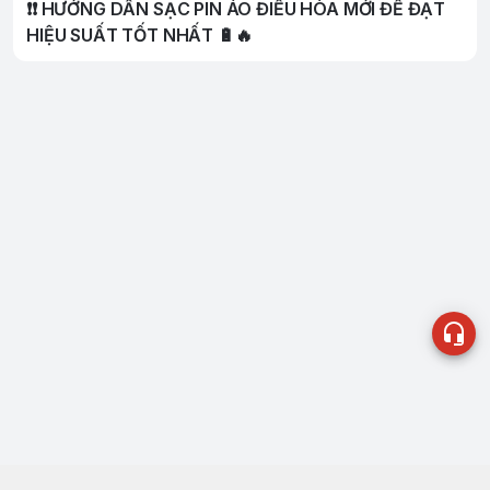
❗️❗️ HƯỚNG DẪN SẠC PIN ÁO ĐIỀU HÒA MỚI ĐỂ ĐẠT
HIỆU SUẤT TỐT NHẤT 🔋🔥