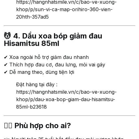
https://hangnhatsmile.vn/c/bao-ve-xuong-
khop/p/sun-vi-ca-map-orihiro-360-vien-
20hth-357ad5
💆 4. Dầu xoa bóp giảm đau
Hisamitsu 85ml
✔ Xoa ngoài hỗ trợ giảm đau nhanh
✔ Thích hợp đau cơ, đau lưng, mỏi vai gáy
✔ Dễ mang theo, dùng tiện lợi
Đặt hàng tại đây :
https://hangnhatsmile.vn/c/bao-ve-xuong-
khop/p/dau-xoa-bop-giam-dau-hisamitsu-
85ml-b23618
👨‍⚕️ Phù hợp cho ai?