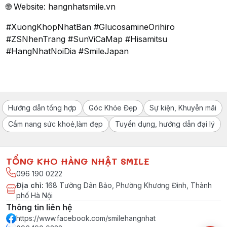
🌐 Website: hangnhatsmile.vn
#XuongKhopNhatBan #GlucosamineOrihiro
#ZSNhenTrang #SunViCaMap #Hisamitsu
#HangNhatNoiDia #SmileJapan
Hướng dẫn tổng hợp
Góc Khỏe Đẹp
Sự kiện, Khuyễn mãi
Cẩm nang sức khoẻ,làm đẹp
Tuyển dụng, hướng dẫn đại lý
TỔNG KHO HÀNG NHẬT SMILE
096 190 0222
Địa chỉ
:
168 Tưởng Dân Bảo, Phường Khương Đình, Thành
phố Hà Nội
Thông tin liên hệ
https://www.facebook.com/smilehangnhat