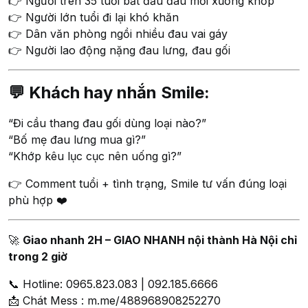
👉 Người trên 35 tuổi bắt đầu đau mỏi xương khớp
👉 Người lớn tuổi đi lại khó khăn
👉 Dân văn phòng ngồi nhiều đau vai gáy
👉 Người lao động nặng đau lưng, đau gối
💬 Khách hay nhắn Smile:
“Đi cầu thang đau gối dùng loại nào?”
“Bố mẹ đau lưng mua gì?”
“Khớp kêu lục cục nên uống gì?”
👉 Comment tuổi + tình trạng, Smile tư vấn đúng loại
phù hợp ❤️
🚀
Giao nhanh 2H – GIAO NHANH nội thành Hà Nội chỉ
trong 2 giờ
📞 Hotline: 0965.823.083 | 092.185.6666
📩 Chát Mess : m.me/488968908252270